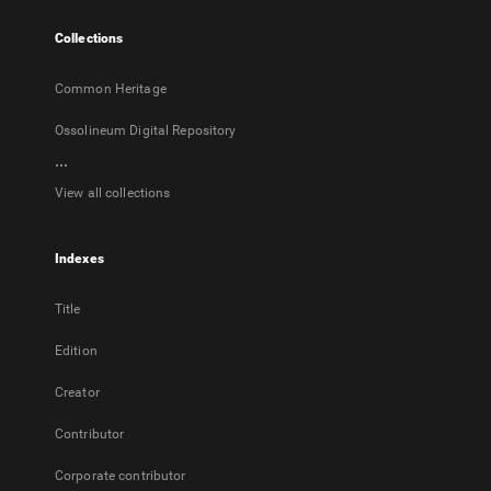
tab
Collections
Common Heritage
Ossolineum Digital Repository
...
View all collections
Indexes
Title
Edition
Creator
Contributor
Corporate contributor