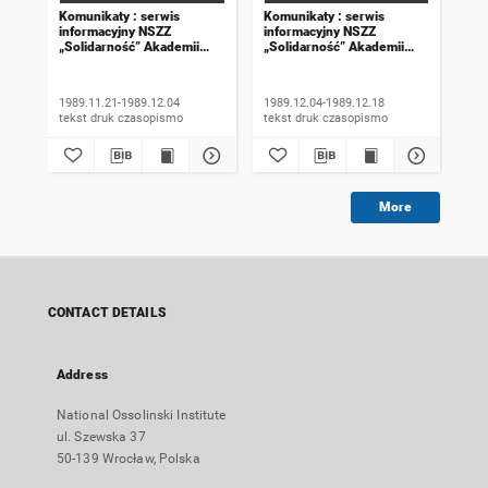
Komunikaty : serwis
Komunikaty : serwis
Kom
informacyjny NSZZ
informacyjny NSZZ
inf
„Solidarność” Akademii
„Solidarność” Akademii
„So
Rolniczej we Wrocławiu.
Rolniczej we Wrocławiu.
Rol
1989, numer 18
1989, numer 19
198
wyd
1989.11.21-1989.12.04
1989.12.04-1989.12.18
198
tekst druk czasopismo
tekst druk czasopismo
More
CONTACT DETAILS
Address
National Ossolinski Institute
ul. Szewska 37
50-139 Wrocław, Polska