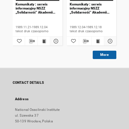
Komunikaty : serwis
Komunikaty : serwis
Kom
informacyjny NSZZ
informacyjny NSZZ
inf
„Solidarność” Akademii
„Solidarność” Akademii
„So
Rolniczej we Wrocławiu.
Rolniczej we Wrocławiu.
Rol
1989, numer 18
1989, numer 19
198
wyd
1989.11.21-1989.12.04
1989.12.04-1989.12.18
198
tekst druk czasopismo
tekst druk czasopismo
More
CONTACT DETAILS
Address
National Ossolinski Institute
ul. Szewska 37
50-139 Wrocław, Polska