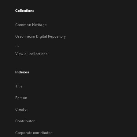
tab
Collections
Common Heritage
Ossolineum Digital Repository
...
View all collections
Indexes
Title
Edition
Creator
Contributor
Corporate contributor