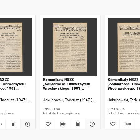
 NSZZ
Komunikaty NSZZ
Komunikaty NSZZ
ć” Uniwersytetu
„Solidarność” Uniwersytetu
„Solidarność” Uni
go. 1981,
Wrocławskiego. 1981,
Wrocławskiego. 1
numer 18
numer 19
Tadeusz (1947-). Rzecznik informacji
Jakubowski, Tadeusz (1947-). Rzecznik informacji
Jakubowski, Tadeus
1981.01.08
1981.01.15
 druk czasopismo
tekst druk czasopismo
tekst druk czasop