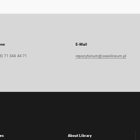
one
E-Mail
8) 71 344 44 71
repozytorium@ossolineum.pl
es
About Library