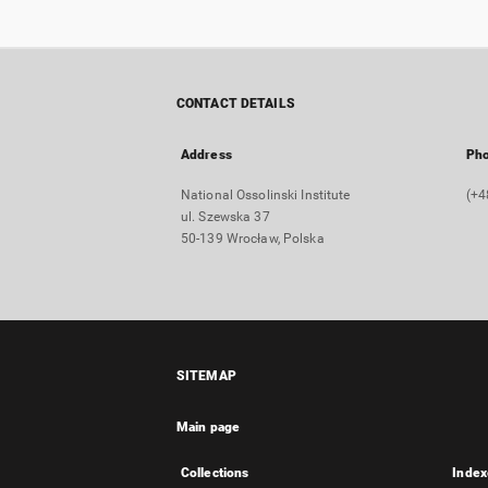
CONTACT DETAILS
Address
Ph
National Ossolinski Institute
(+4
ul. Szewska 37
50-139 Wrocław, Polska
SITEMAP
Main page
Collections
Index