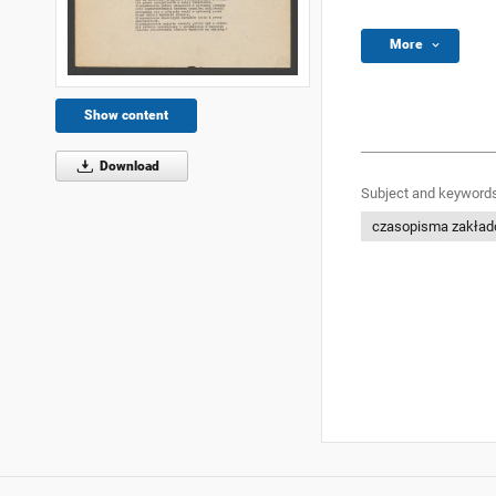
More
Show content
Download
Subject and keywords
czasopisma zakła