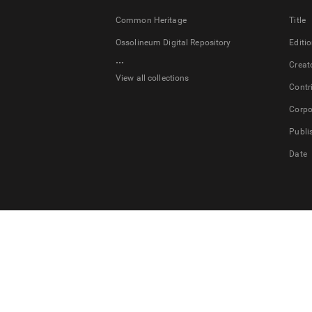
Common Heritage
Title
Ossolineum Digital Repository
Editi
...
Creat
View all collections
Contr
Corpo
Publi
Date