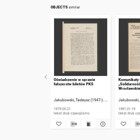
OBJECTS
similar
Oświadczenie w sprawie
Komunikaty
fałszerstw biletów PKS
„Solidarnoś
Wrocławskie
numer 20
Jakubowski, Tadeusz (1947-). Rzecznik informacji
Jakubowski, 
1979.05.21
1981.01.19
tekst druk czasopismo
tekst