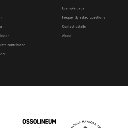
Example page
on
Frequently asked questions
or
Contact details
ibutor
About
rate contributor
sher