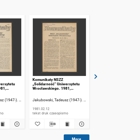
Komunikaty NSZZ
Komunikaty NSZZ
wersytetu
„Solidarność” Uniwersytetu
„Solidarność” Uniwersyt
981,
Wrocławskiego. 1981,
Wrocławskiego. 1981,
numer 23
numer 24
z (1947-). Rzecznik informacji
Jakubowski, Tadeusz (1947-). Rzecznik informacji
Jakubowski, Tadeusz (194
1981.02.12
1981.02.17
ismo
tekst druk czasopismo
tekst druk czasopismo
More