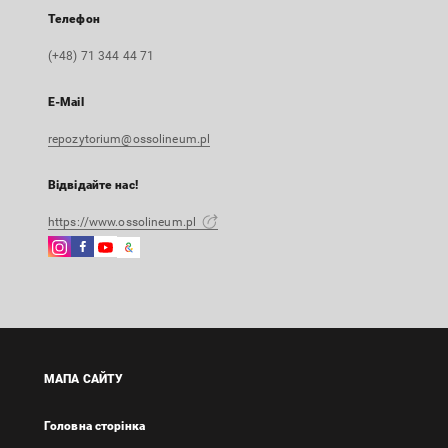
Телефон
(+48) 71 344 44 71
E-Mail
repozytorium@ossolineum.pl
Відвідайте нас!
https://www.ossolineum.pl
Instagram
Facebook
Instagram
Google
Зовнішнє
Зовнішнє
Зовнішнє
Arts
посилання,
посилання,
посилання,
&
відкриється
відкриється
відкриється
Culture
в
в
в
Зовнішнє
новій
новій
новій
посилання,
вкладці
вкладці
вкладці
відкриється
МАПА САЙТУ
в
новій
Головна сторінка
вкладці