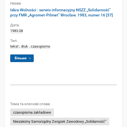
Назва:
Iskra Wolności : serwis informacyjny NSZZ „Solidarność”
przy FMR „Agromet-Pilmet” Wrocław. 1983, numer 16 [37]
Дата:
1983.08
Тип:
tekst
;
druk
;
czasopismo
Більше
Тема та ключові слова:
czasopisma zakładowe
Niezależny Samorządny Związek Zawodowy „Solidarność”