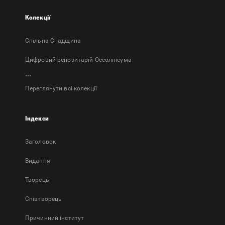
Колекції
Спільна Спадщина
Цифровий репозитарій Оссолінеума
...
Переглянути всі колекції
Індекси
Заголовок
Bидання
Творець
Співтворець
Причинний інститут