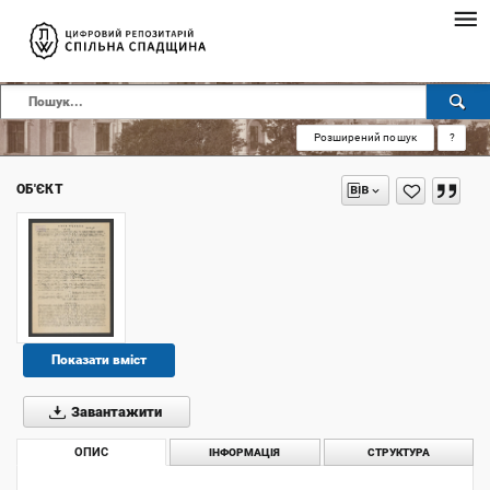
Розширений пошук
?
ОБ'ЄКТ
Показати вміст
Завантажити
ОПИС
ІНФОРМАЦІЯ
СТРУКТУРА