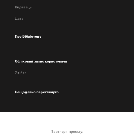
Видавець
Дата
Про Бібліотеку
Обліковий запис користувача
Увійти
Нещодавно переглянуто
Партнери проєкту: