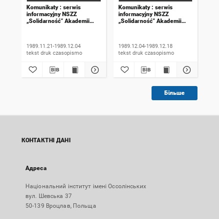
Komunikaty : serwis
Komunikaty : serwis
Kom
informacyjny NSZZ
informacyjny NSZZ
inf
„Solidarność” Akademii
„Solidarność” Akademii
„So
Rolniczej we Wrocławiu.
Rolniczej we Wrocławiu.
Rol
1989, numer 18
1989, numer 19
198
wyd
1989.11.21-1989.12.04
1989.12.04-1989.12.18
198
tekst druk czasopismo
tekst druk czasopismo
Більше
КОНТАКТНІ ДАНІ
Адреса
Національний інститут імені Оссолінських
вул. Шевська 37
50-139 Вроцлав, Польща