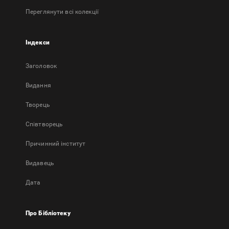
Переглянути всі колекції
Індекси
Заголовок
Bидання
Творець
Співтворець
Причинний інститут
Видавець
Дата
Про Бібліотеку