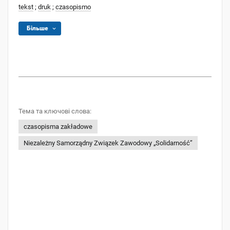
tekst
;
druk
;
czasopismo
Більше
Тема та ключові слова:
czasopisma zakładowe
Niezależny Samorządny Związek Zawodowy „Solidarność”