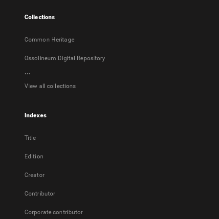
tab
Collections
Common Heritage
Ossolineum Digital Repository
...
View all collections
Indexes
Title
Edition
Creator
Contributor
Corporate contributor