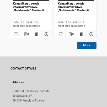
Komunikaty : serwis
Komunikaty : serwis
Kom
informacyjny NSZZ
informacyjny NSZZ
inf
„Solidarność” Akademii
„Solidarność” Akademii
„So
Rolniczej we Wrocławiu.
Rolniczej we Wrocławiu.
Rol
1989, numer 18
1989, numer 19
198
wyd
1989.11.21-1989.12.04
1989.12.04-1989.12.18
198
tekst druk czasopismo
tekst druk czasopismo
More
CONTACT DETAILS
Address
National Ossolinski Institute
ul. Szewska 37
50-139 Wrocław, Polska