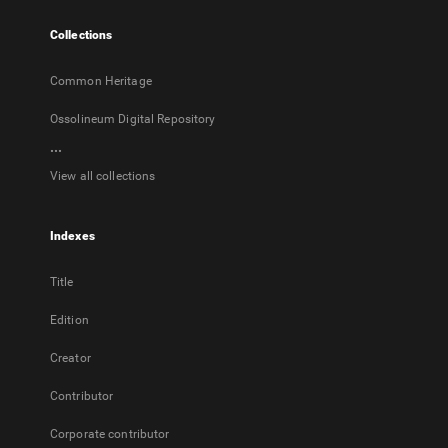
tab
Collections
Common Heritage
Ossolineum Digital Repository
...
View all collections
Indexes
Title
Edition
Creator
Contributor
Corporate contributor