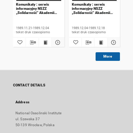
Komunikaty : serwis
Komunikaty : serwis
Kom
informacyjny NSZZ
informacyjny NSZZ
inf
„Solidarność” Akademii
„Solidarność” Akademii
„So
Rolniczej we Wrocławiu.
Rolniczej we Wrocławiu.
Rol
1989, numer 18
1989, numer 19
198
wyd
1989.11.21-1989.12.04
1989.12.04-1989.12.18
198
tekst druk czasopismo
tekst druk czasopismo
More
CONTACT DETAILS
Address
National Ossolinski Institute
ul. Szewska 37
50-139 Wrocław, Polska