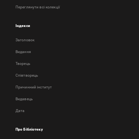
Переглянути всі колекції
Індекси
Заголовок
Bидання
Творець
Співтворець
Причинний інститут
Видавець
Дата
Про Бібліотеку