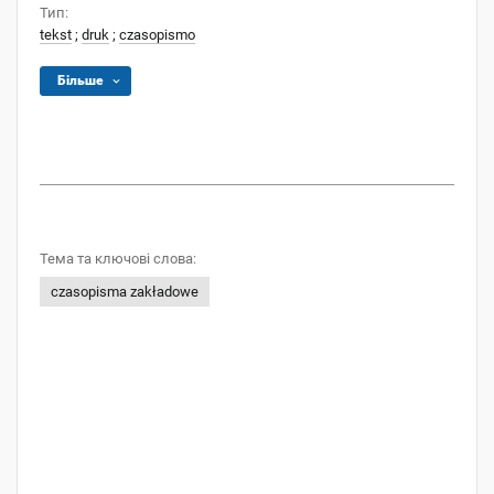
Тип:
tekst
;
druk
;
czasopismo
Більше
Тема та ключові слова:
czasopisma zakładowe