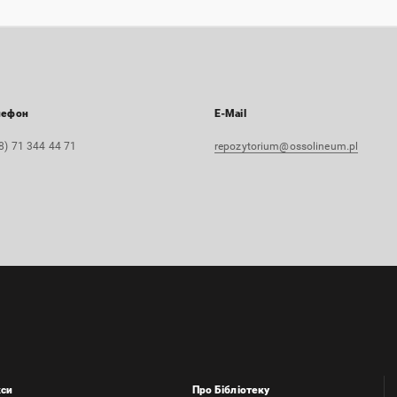
лефон
E-Mail
8) 71 344 44 71
repozytorium@ossolineum.pl
кси
Про Бібліотеку