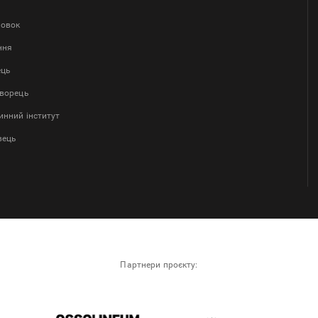
ловок
ння
ець
творець
нний інститут
вець
Партнери проєкту: