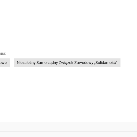
ова:
dowe
Niezależny Samorządny Związek Zawodowy „Solidarność”