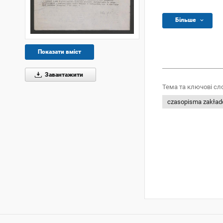
Більше
Показати вміст
Завантажити
Тема та ключові сл
czasopisma zakła