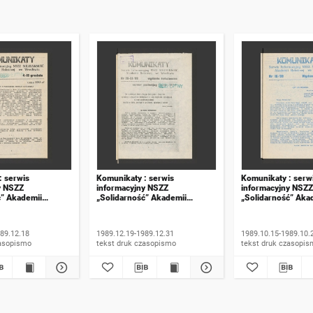
: serwis
Komunikaty : serwis
Komunikaty : serw
y NSZZ
informacyjny NSZZ
informacyjny NSZZ
ć” Akademii
„Solidarność” Akademii
„Solidarność” Aka
e Wrocławiu. 1989,
Rolniczej we Wrocławiu. 1989,
Rolniczej we Wroc
numer 20-21, wydanie
numer 15, wydanie
świąteczne
89.12.18
1989.12.19-1989.12.31
1989.10.15-1989.10.
 druk czasopismo
tekst druk czasopismo
tekst druk czasop