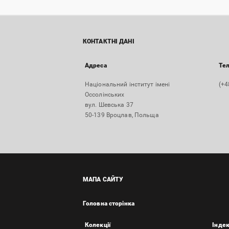
КОНТАКТНІ ДАНІ
Адреса
Те
Національний інститут імені
(+4
Оссолінських
вул. Шевська 37
50-139 Вроцлав, Польща
МАПА САЙТУ
Головна сторінка
Колекції
Інде