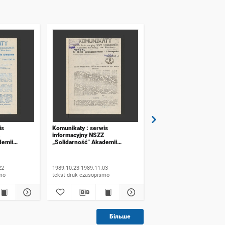
is
Komunikaty : serwis
Komunikaty : serwis
informacyjny NSZZ
informacyjny NSZZ
demii
„Solidarność” Akademii
„Solidarność” Akademii
ławiu. 1989,
Rolniczej we Wrocławiu. 1989,
Rolniczej we Wrocławiu.
 specjalne
numer 16
numer 17
22
1989.10.23-1989.11.03
1989.11.06-1989.11.20
ismo
tekst druk czasopismo
tekst druk czasopismo
Більше