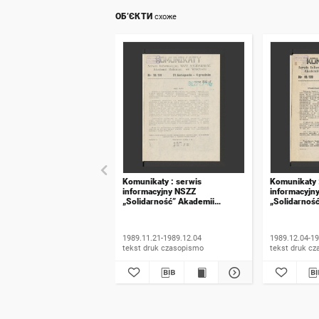
ОБ’ЄКТИ
схоже
Komunikaty : serwis
Komunikaty 
informacyjny NSZZ
informacyjn
„Solidarność” Akademii
„Solidarnoś
Rolniczej we Wrocławiu. 1989,
Rolniczej w
numer 18
numer 19
1989.11.21-1989.12.04
1989.12.04-19
tekst druk czasopismo
tekst