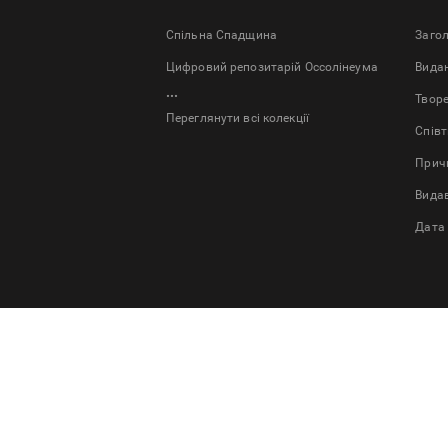
Спільна Спадщина
Заго
Цифровий репозитарій Оссолінеума
Bида
...
Твор
Переглянути всі колекції
Спів
Причи
Вида
Дата