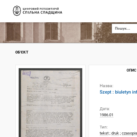
ОБ'ЄКТ
ОПИС
Назва:
Szept : biuletyn 
Дата:
1986.01
Тип:
tekst
;
druk
;
czasopi