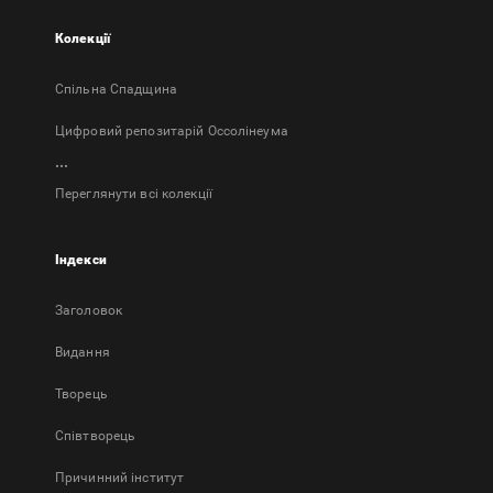
Колекції
Спільна Спадщина
Цифровий репозитарій Оссолінеума
...
Переглянути всі колекції
Індекси
Заголовок
Bидання
Творець
Співтворець
Причинний інститут