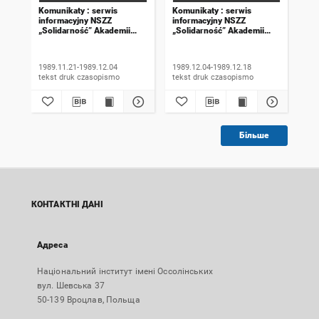
Komunikaty : serwis
Komunikaty : serwis
Kom
informacyjny NSZZ
informacyjny NSZZ
inf
„Solidarność” Akademii
„Solidarność” Akademii
„So
Rolniczej we Wrocławiu.
Rolniczej we Wrocławiu.
Rol
1989, numer 18
1989, numer 19
198
wyd
1989.11.21-1989.12.04
1989.12.04-1989.12.18
198
tekst druk czasopismo
tekst druk czasopismo
Більше
КОНТАКТНІ ДАНІ
Адреса
Національний інститут імені Оссолінських
вул. Шевська 37
50-139 Вроцлав, Польща