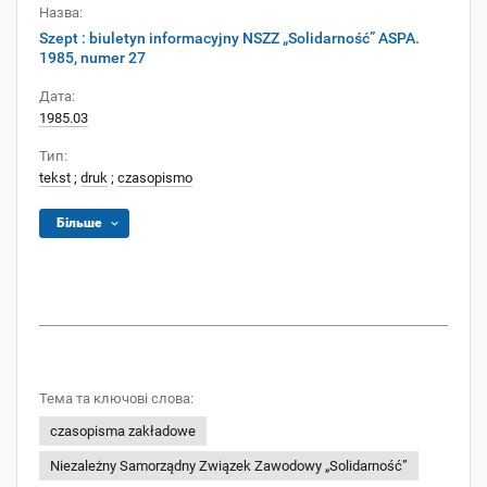
Назва:
Szept : biuletyn informacyjny NSZZ „Solidarność” ASPA.
1985, numer 27
Дата:
1985.03
Тип:
tekst
;
druk
;
czasopismo
Більше
Тема та ключові слова:
czasopisma zakładowe
Niezależny Samorządny Związek Zawodowy „Solidarność”