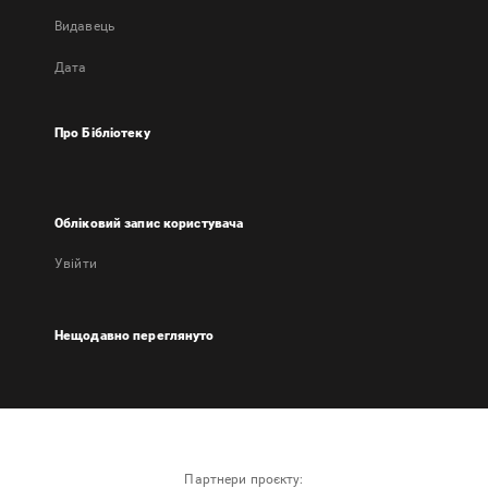
Видавець
Дата
Про Бібліотеку
Обліковий запис користувача
Увійти
Нещодавно переглянуто
Партнери проєкту: