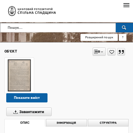
Розширений пошук
?
ОБ'ЄКТ
Показати вміст
Завантажити
ОПИС
ІНФОРМАЦІЯ
СТРУКТУРА