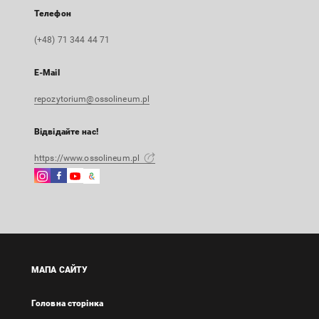
Телефон
(+48) 71 344 44 71
E-Mail
repozytorium@ossolineum.pl
Відвідайте нас!
https://www.ossolineum.pl
Instagram
Facebook
Instagram
Google
Зовнішнє
Зовнішнє
Зовнішнє
Arts
посилання,
посилання,
посилання,
&
відкриється
відкриється
відкриється
Culture
в
в
в
Зовнішнє
новій
новій
новій
посилання,
вкладці
вкладці
вкладці
відкриється
МАПА САЙТУ
в
новій
Головна сторінка
вкладці