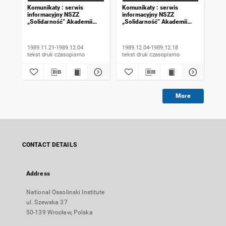
Komunikaty : serwis
Komunikaty : serwis
Kom
informacyjny NSZZ
informacyjny NSZZ
inf
„Solidarność” Akademii
„Solidarność” Akademii
„So
Rolniczej we Wrocławiu.
Rolniczej we Wrocławiu.
Rol
1989, numer 18
1989, numer 19
198
wyd
1989.11.21-1989.12.04
1989.12.04-1989.12.18
198
tekst druk czasopismo
tekst druk czasopismo
More
CONTACT DETAILS
Address
National Ossolinski Institute
ul. Szewska 37
50-139 Wrocław, Polska