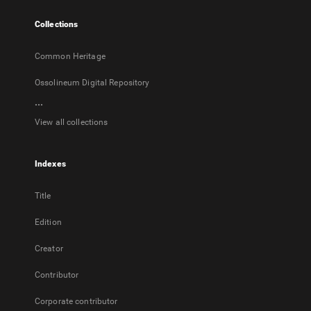
tab
Collections
Common Heritage
Ossolineum Digital Repository
...
View all collections
Indexes
Title
Edition
Creator
Contributor
Corporate contributor