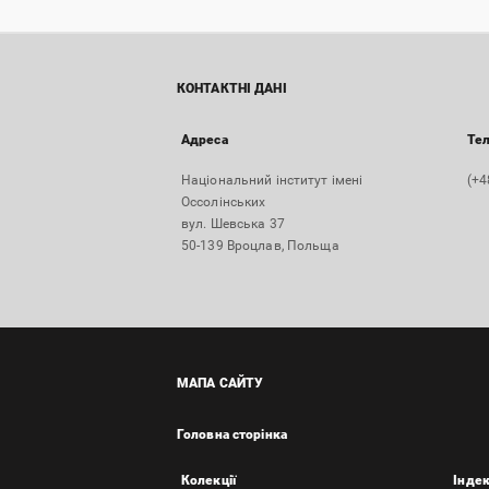
КОНТАКТНІ ДАНІ
Адреса
Те
Національний інститут імені
(+4
Оссолінських
вул. Шевська 37
50-139 Вроцлав, Польща
МАПА САЙТУ
Головна сторінка
Колекції
Інде