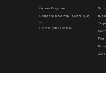
Спільна Спадщина
Заго
Цифровий репозитарій Оссолінеума
Bида
...
Твор
Переглянути всі колекції
Спів
Причи
Вида
Дата