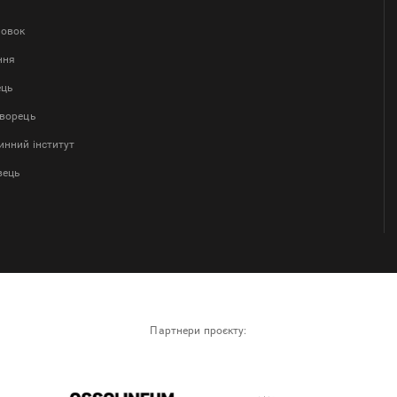
ловок
ння
ець
творець
нний інститут
вець
Партнери проєкту: