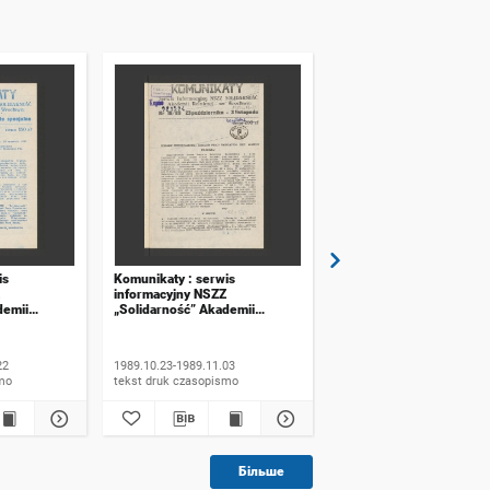
is
Komunikaty : serwis
Komunikaty : serwis
informacyjny NSZZ
informacyjny NSZZ
demii
„Solidarność” Akademii
„Solidarność” Akademii
ławiu. 1989,
Rolniczej we Wrocławiu. 1989,
Rolniczej we Wrocławiu.
 specjalne
numer 16
numer 17
22
1989.10.23-1989.11.03
1989.11.06-1989.11.20
ismo
tekst druk czasopismo
tekst druk czasopismo
Більше