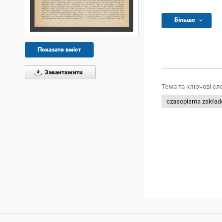
Більше
Показати вміст
Завантажити
Тема та ключові сл
czasopisma zakła