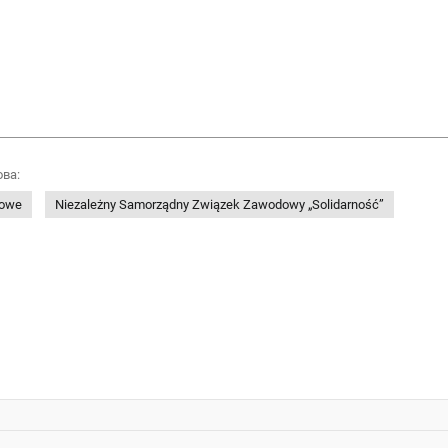
ова:
dowe
Niezależny Samorządny Związek Zawodowy „Solidarność”