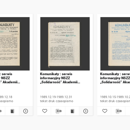
: serwis
Komunikaty : serwis
Komunikaty : serw
y NSZZ
informacyjny NSZZ
informacyjny NSZZ
ć” Akademii
„Solidarność” Akademii
„Solidarność” Aka
e Wrocławiu. 1989,
Rolniczej we Wrocławiu. 1989,
Rolniczej we Wroc
numer 20-21, wydanie
numer 15, wydanie
świąteczne
89.12.18
1989.12.19-1989.12.31
1989.10.15-1989.10.
 druk czasopismo
tekst druk czasopismo
tekst druk czasop