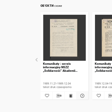
ОБ’ЄКТИ
схоже
Komunikaty : serwis
Komunikaty 
informacyjny NSZZ
informacyjn
„Solidarność” Akademii
„Solidarnoś
Rolniczej we Wrocławiu. 1989,
Rolniczej w
numer 18
numer 19
1989.11.21-1989.12.04
1989.12.04-19
tekst druk czasopismo
tekst