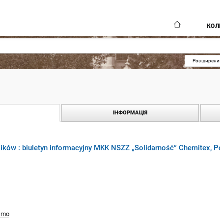
КОЛ
Розширени
ІНФОРМАЦІЯ
ków : biuletyn informacyjny MKK NSZZ „Solidarność” Chemitex, Po
smo