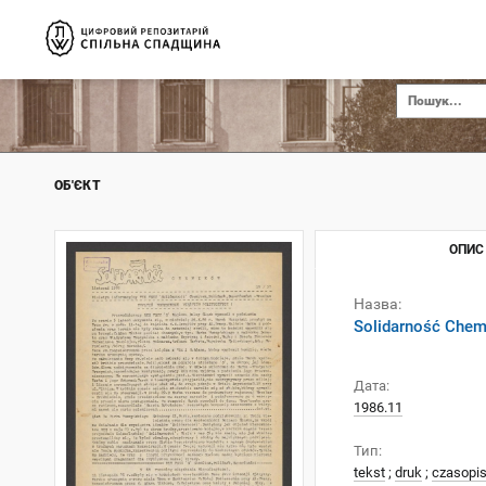
ОБ'ЄКТ
ОПИС
Назва:
Solidarność Chemi
Дата:
1986.11
Тип:
tekst
;
druk
;
czasopi