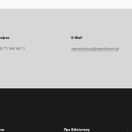
лефон
E-Mail
8) 71 344 44 71
repozytorium@ossolineum.pl
кси
Про Бібліотеку