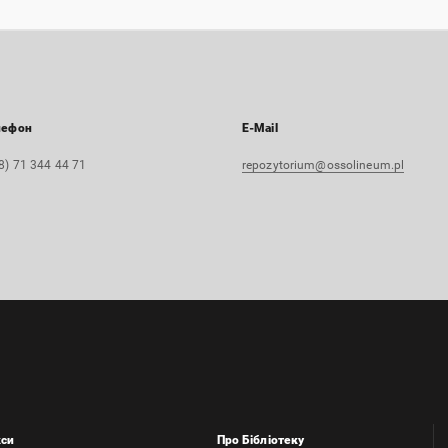
лефон
E-Mail
8) 71 344 44 71
repozytorium@ossolineum.pl
кси
Про Бібліотеку