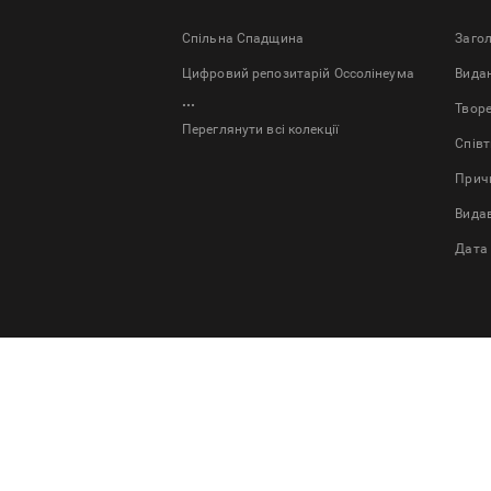
Спільна Спадщина
Заго
Цифровий репозитарій Оссолінеума
Bида
...
Твор
Переглянути всі колекції
Спів
Причи
Вида
Дата