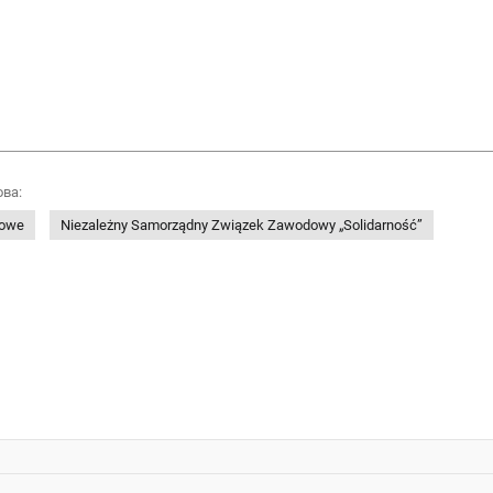
ова:
dowe
Niezależny Samorządny Związek Zawodowy „Solidarność”