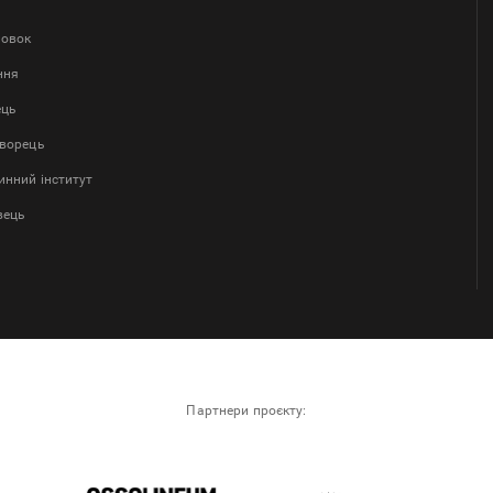
ловок
ння
ець
творець
нний інститут
вець
Партнери проєкту: