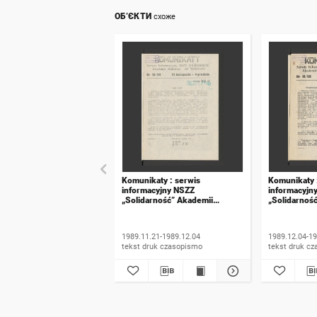
ОБ’ЄКТИ
схоже
Komunikaty : serwis
Komunikaty 
informacyjny NSZZ
informacyjn
„Solidarność” Akademii
„Solidarnoś
Rolniczej we Wrocławiu. 1989,
Rolniczej w
numer 18
numer 19
1989.11.21-1989.12.04
1989.12.04-19
tekst druk czasopismo
tekst