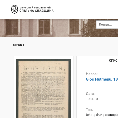
ОБ'ЄКТ
ОПИС
Назва:
Głos Hutmenu. 19
Дата:
1987.10
Тип:
tekst
;
druk
;
czasopi