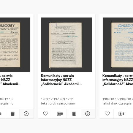
: serwis
Komunikaty : serwis
Komunikaty : serw
y NSZZ
informacyjny NSZZ
informacyjny NSZZ
ć” Akademii
„Solidarność” Akademii
„Solidarność” Aka
e Wrocławiu. 1989,
Rolniczej we Wrocławiu. 1989,
Rolniczej we Wroc
numer 20-21, wydanie
numer 15, wydanie
świąteczne
89.12.18
1989.12.19-1989.12.31
1989.10.15-1989.10.
 druk czasopismo
tekst druk czasopismo
tekst druk czasop