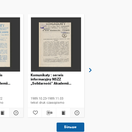
is
Komunikaty : serwis
Komunikaty : serwis
informacyjny NSZZ
informacyjny NSZZ
demii
„Solidarność” Akademii
„Solidarność” Akademii
ławiu. 1989,
Rolniczej we Wrocławiu. 1989,
Rolniczej we Wrocławiu.
 specjalne
numer 16
numer 17
22
1989.10.23-1989.11.03
1989.11.06-1989.11.20
ismo
tekst druk czasopismo
tekst druk czasopismo
Більше