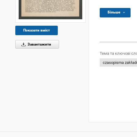
Більше
Показати вміст
Завантажити
Тема та ключові сл
czasopisma zakła