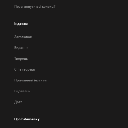
Переглянути всі колекції
Індекси
Заголовок
Bидання
Творець
Співтворець
Причинний інститут
Видавець
Дата
Про Бібліотеку