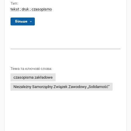
Тип:
tekst
;
druk
;
czasopismo
Більше
Тема та ключові слова:
czasopisma zakładowe
Niezależny Samorządny Związek Zawodowy „Solidarność”