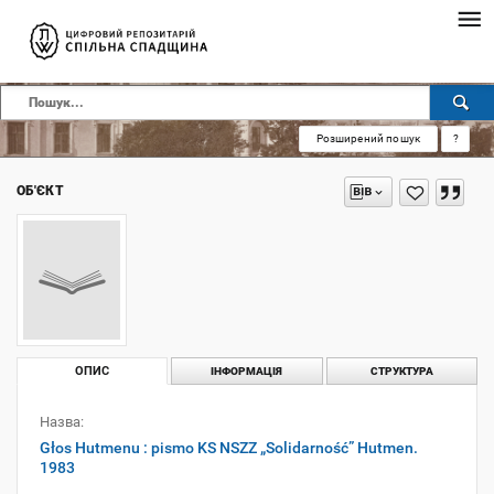
Розширений пошук
?
ОБ'ЄКТ
ОПИС
ІНФОРМАЦІЯ
СТРУКТУРА
Назва:
Głos Hutmenu : pismo KS NSZZ „Solidarność” Hutmen.
1983