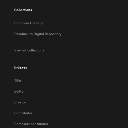
tab
Collections
Common Heritage
Ossolineum Digital Repository
...
View all collections
Indexes
Title
Edition
Creator
Contributor
Corporate contributor