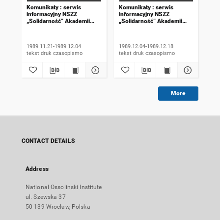
Komunikaty : serwis
Komunikaty : serwis
Kom
informacyjny NSZZ
informacyjny NSZZ
inf
„Solidarność” Akademii
„Solidarność” Akademii
„So
Rolniczej we Wrocławiu.
Rolniczej we Wrocławiu.
Rol
1989, numer 18
1989, numer 19
198
wyd
1989.11.21-1989.12.04
1989.12.04-1989.12.18
198
tekst druk czasopismo
tekst druk czasopismo
More
CONTACT DETAILS
Address
National Ossolinski Institute
ul. Szewska 37
50-139 Wrocław, Polska