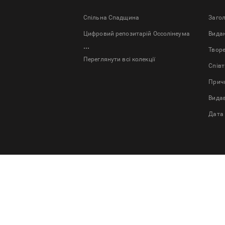
Спільна Спадщина
Заго
Цифровий репозитарій Оссолінеума
Bида
...
Твор
Переглянути всі колекції
Спів
Причи
Вида
Дата