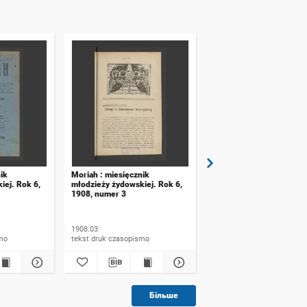
ik
Moriah : miesięcznik
Moriah : miesięcznik
iej. Rok 6,
młodzieży żydowskiej. Rok 6,
młodzieży żydowskiej. R
1908, numer 3
1908, numer 2
1908.03
1908.02
ismo
tekst druk czasopismo
tekst druk czasopismo
Більше