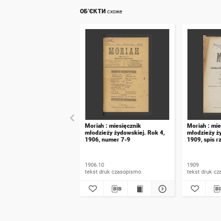
ОБ’ЄКТИ
схоже
Moriah : miesięcznik
Moriah : mie
młodzieży żydowskiej. Rok 4,
młodzieży ż
1906, numer 7-9
1909, spis r
1906.10
1909
tekst druk czasopismo
tekst