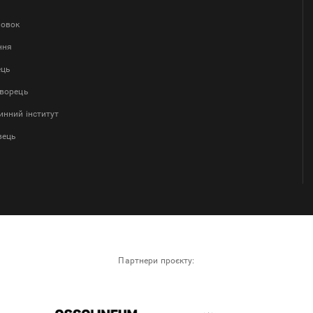
ловок
ння
ець
творець
нний інститут
вець
Партнери проєкту: