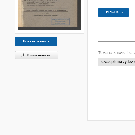
Більше
Показати вміст
Тема та ключові сл
Завантажити
czasopisma żydow