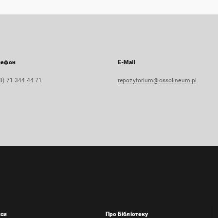
лефон
E-Mail
8) 71 344 44 71
repozytorium@ossolineum.pl
кси
Про Бібліотеку