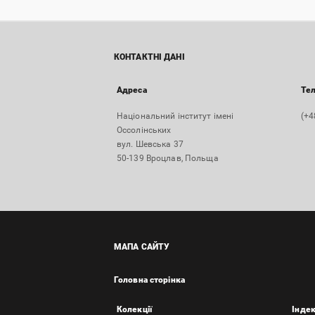
КОНТАКТНІ ДАНІ
Адреса
Те
Національний інститут імені
(+4
Оссолінських
вул. Шевська 37
50-139 Вроцлав, Польща
МАПА САЙТУ
Головна сторінка
Колекції
Інде