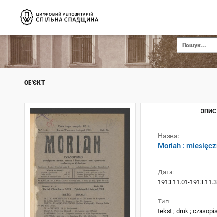
ОБ'ЄКТ
ОПИС
Назва:
Moriah : miesięcz
Дата:
1913.11.01-1913.11.3
Тип:
tekst
;
druk
;
czasopi