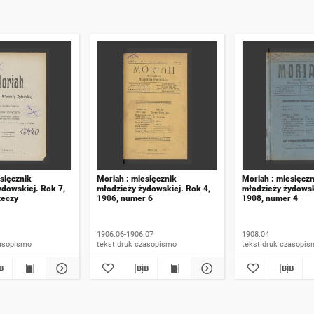
sięcznik
Moriah : miesięcznik
Moriah : miesięczn
ydowskiej. Rok 7,
młodzieży żydowskiej. Rok 4,
młodzieży żydowsk
zeczy
1906, numer 6
1908, numer 4
1906.06-1906.07
1908.04
 druk czasopismo
tekst druk czasopismo
tekst druk czasop