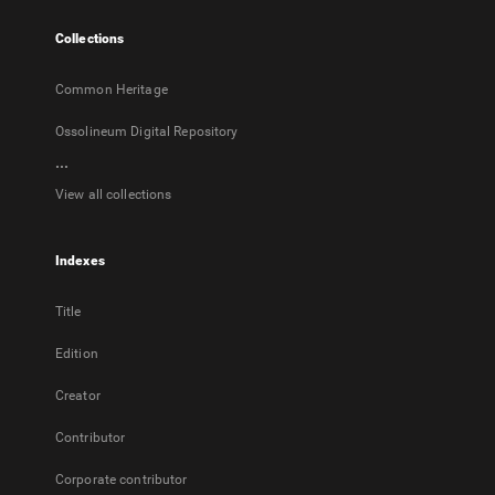
tab
Collections
Common Heritage
Ossolineum Digital Repository
...
View all collections
Indexes
Title
Edition
Creator
Contributor
Corporate contributor