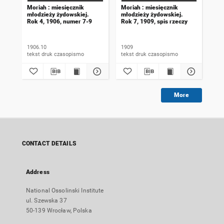
Moriah : miesięcznik
Moriah : miesięcznik
Mor
młodzieży żydowskiej.
młodzieży żydowskiej.
mło
Rok 4, 1906, numer 7-9
Rok 7, 1909, spis rzeczy
Rok
1906.10
1909
190
tekst druk czasopismo
tekst druk czasopismo
More
CONTACT DETAILS
Address
National Ossolinski Institute
ul. Szewska 37
50-139 Wrocław, Polska