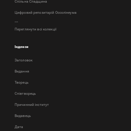
Спільна Спадщина
Цифровий репозитарій Оссолінеума
...
Переглянути всі колекції
Індекси
Заголовок
Bидання
Творець
Співтворець
Причинний інститут
Видавець
Дата