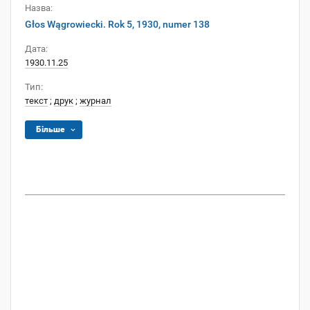
Назва:
Głos Wągrowiecki. Rok 5, 1930, numer 138
Дата:
1930.11.25
Тип:
текст
;
друк
;
журнал
Більше