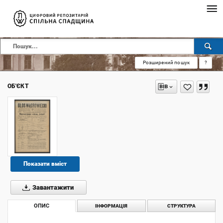
Розширений пошук
?
ОБ'ЄКТ
Показати вміст
Завантажити
ОПИС
ІНФОРМАЦІЯ
СТРУКТУРА