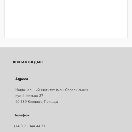
КОНТАКТНІ ДАНІ
Адреса
Національний інститут імені Оссолінських
вул. Шевська 37
50-139 Вроцлав, Польща
Телефон
(+48) 71 344 44 71