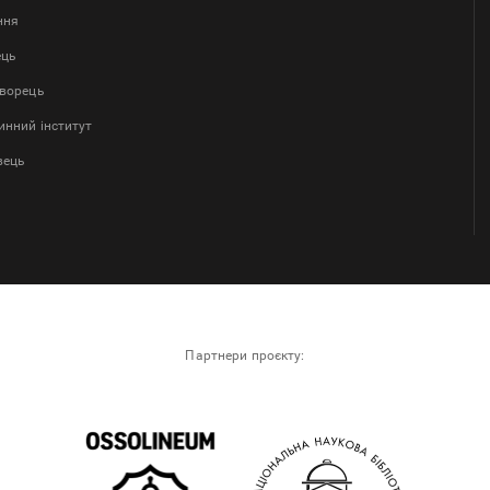
ння
ець
творець
нний інститут
вець
Партнери проєкту: