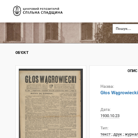
ОБ'ЄКТ
ОПИС
Назва:
Głos Wągrowiecki
Дата:
1930.10.23
Тип:
текст
;
друк
;
журна