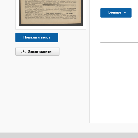
Більше
Показати вміст
Завантажити