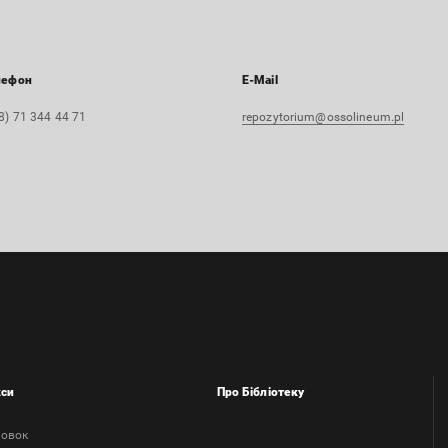
лефон
E-Mail
8) 71 344 44 71
repozytorium@ossolineum.pl
кси
Про Бібліотеку
ловок