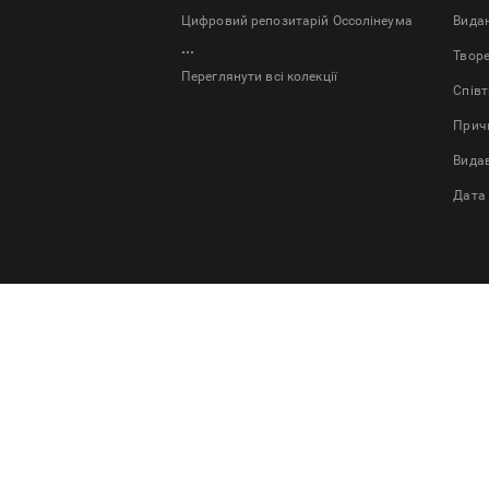
Цифровий репозитарій Оссолінеума
Bида
...
Твор
Переглянути всі колекції
Спів
Причи
Вида
Дата