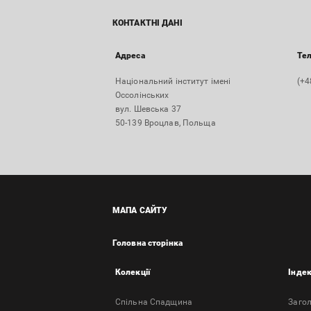
КОНТАКТНІ ДАНІ
Адреса
Те
Національний інститут імені
(+4
Оссолінських
вул. Шевська 37
50-139 Вроцлав, Польща
МАПА САЙТУ
Головна сторінка
Колекції
Інде
Спільна Спадщина
Заго