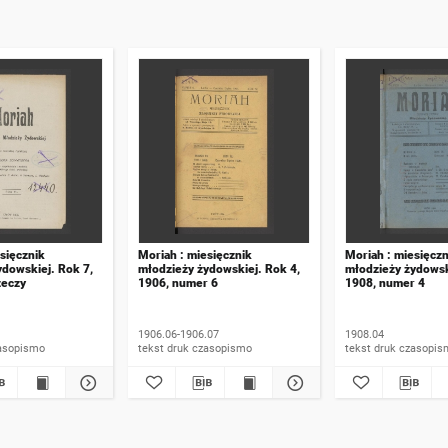
sięcznik
Moriah : miesięcznik
Moriah : miesięczn
ydowskiej. Rok 7,
młodzieży żydowskiej. Rok 4,
młodzieży żydowsk
zeczy
1906, numer 6
1908, numer 4
1906.06-1906.07
1908.04
 druk czasopismo
tekst druk czasopismo
tekst druk czasop