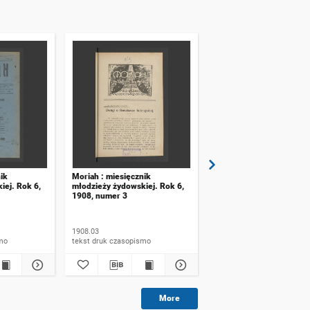
ik
Moriah : miesięcznik
Moriah : miesięcznik
iej. Rok 6,
młodzieży żydowskiej. Rok 6,
młodzieży żydowskiej. R
1908, numer 3
1908, numer 2
1908.03
1908.02
ismo
tekst druk czasopismo
tekst druk czasopismo
More