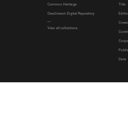
Common Heritage
Title
Ossolineum Digital Repository
Editi
...
Creat
View all collections
Contr
Corpo
Publi
Date