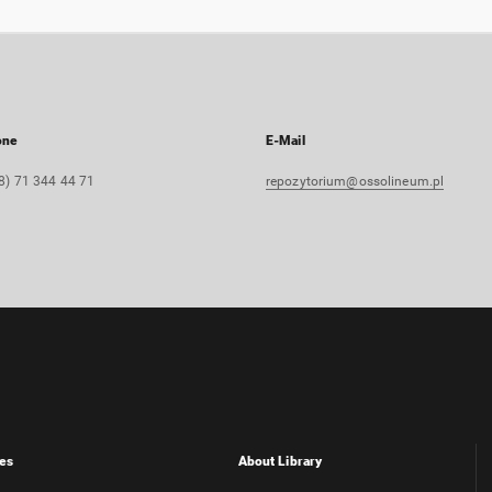
one
E-Mail
8) 71 344 44 71
repozytorium@ossolineum.pl
es
About Library