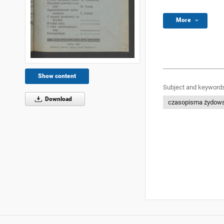
More
Show content
Subject and keywords
Download
czasopisma żydow