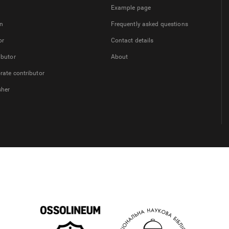
Example page
on
Frequently asked questions
or
Contact details
ibutor
About
rate contributor
sher