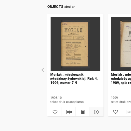
OBJECTS
similar
Moriah : miesięcznik
Moriah : mie
młodzieży żydowskiej. Rok 4,
młodzieży ż
1906, numer 7-9
1909, spis r
1906.10
1909
tekst druk czasopismo
tekst