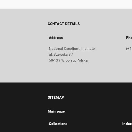
CONTACT DETAILS
Address
Ph
National Ossolinski Institute
(+4
ul. Szewska 37
50-139 Wrocław, Polska
SITEMAP
Main page
Collections
Index