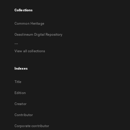
tab
Collections
Common Heritage
Ossolineum Digital Repository
...
View all collections
Indexes
Title
Edition
Creator
Contributor
Corporate contributor