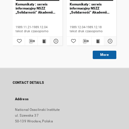
Komunikaty : serwis
Komunikaty : serwis
Kom
informacyjny NSZZ
informacyjny NSZZ
inf
„Solidarność” Akademii
„Solidarność” Akademii
„So
Rolniczej we Wrocławiu.
Rolniczej we Wrocławiu.
Rol
1989, numer 18
1989, numer 19
198
wyd
1989.11.21-1989.12.04
1989.12.04-1989.12.18
198
tekst druk czasopismo
tekst druk czasopismo
More
CONTACT DETAILS
Address
National Ossolinski Institute
ul. Szewska 37
50-139 Wrocław, Polska