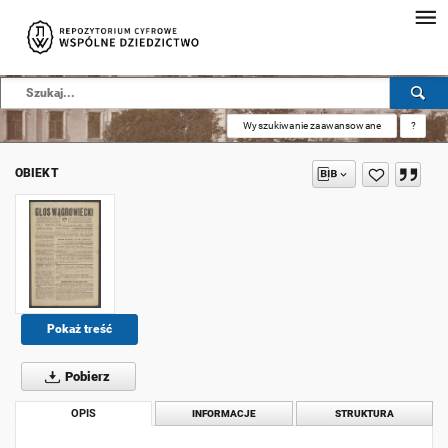
Wyszukiwanie zaawansowane
?
OBIEKT
Pokaż treść
Pobierz
OPIS
INFORMACJE
STRUKTURA