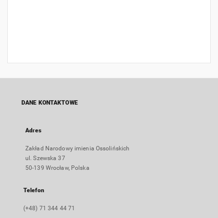
DANE KONTAKTOWE
Adres
Zakład Narodowy imienia Ossolińskich
ul. Szewska 37
50-139 Wrocław, Polska
Telefon
(+48) 71 344 44 71