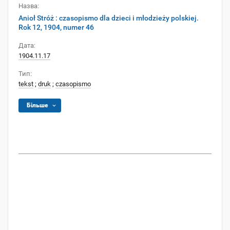
Назва:
Anioł Stróż : czasopismo dla dzieci i młodzieży polskiej.
Rok 12, 1904, numer 46
Дата:
1904.11.17
Тип:
tekst
;
druk
;
czasopismo
Більше