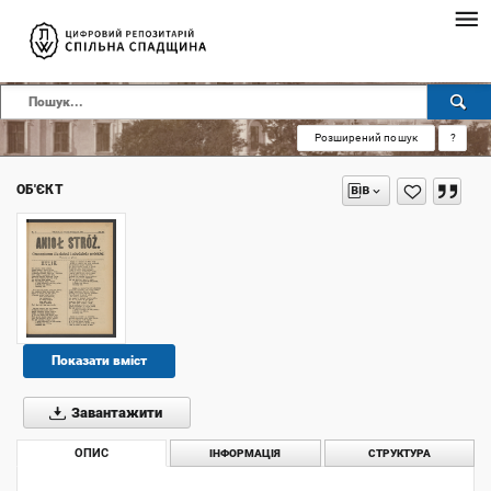
Розширений пошук
?
ОБ'ЄКТ
Показати вміст
Завантажити
ОПИС
ІНФОРМАЦІЯ
СТРУКТУРА