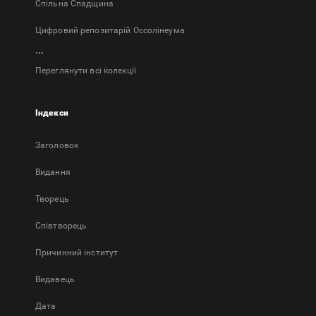
Спільна Спадщина
Цифровий репозитарій Оссолінеума
...
Переглянути всі колекції
Індекси
Заголовок
Bидання
Творець
Співтворець
Причинний інститут
Видавець
Дата