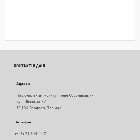
КОНТАКТНІ ДАНІ
Адреса
Національний інститут імені Оссолінських
вул. Шевська 37
50-139 Вроцлав, Польща
Телефон
(+48) 71 344 44 71