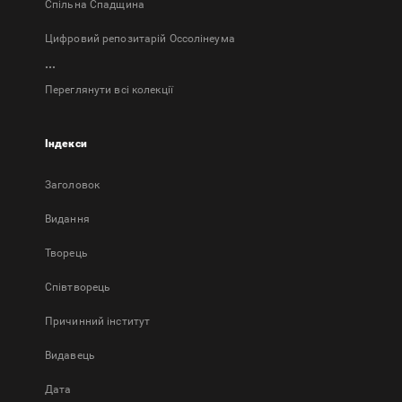
Спільна Спадщина
Цифровий репозитарій Оссолінеума
...
Переглянути всі колекції
Індекси
Заголовок
Bидання
Творець
Співтворець
Причинний інститут
Видавець
Дата