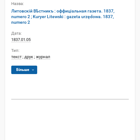
Назва:
Литовскій Вѣстникъ : оффиціальная газета. 1837,
numero 2 ; Kuryer Litewski : gazeta urzędowa. 1837,
numero 2
Дата:
1837.01.05
Тип:
текст
;
друк
;
журнал
Більше