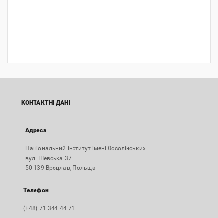
КОНТАКТНІ ДАНІ
Адреса
Національний інститут імені Оссолінських
вул. Шевська 37
50-139 Вроцлав, Польща
Телефон
(+48) 71 344 44 71