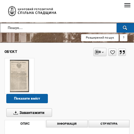
Розширений пошук
?
ОБ'ЄКТ
Показати вміст
Завантажити
ОПИС
ІНФОРМАЦІЯ
СТРУКТУРА