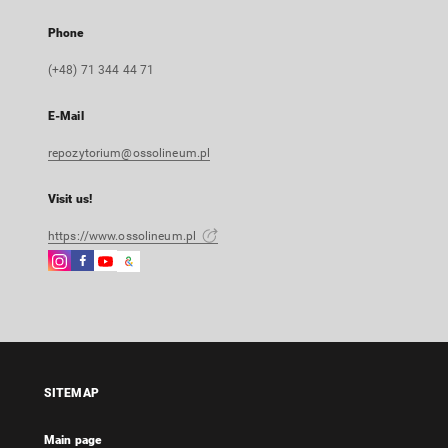
Phone
(+48) 71 344 44 71
E-Mail
repozytorium@ossolineum.pl
Visit us!
https://www.ossolineum.pl
Instagram
Facebook
Instagram
Google
External
External
External
Arts
link,
link,
link,
&
will
will
will
Culture
open
open
open
External
in
in
in
link,
a
a
a
will
SITEMAP
new
new
new
open
tab
tab
tab
in
Main page
a