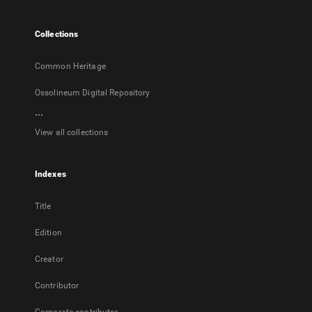
new
tab
Collections
Common Heritage
Ossolineum Digital Repository
...
View all collections
Indexes
Title
Edition
Creator
Contributor