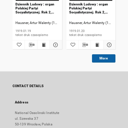
Dziennik Ludowy : organ
Dziennik Ludowy : organ
Dzi
Polskiej Partyi
Polskiej Partyi
Pol
Socyalistycznej. Rok 2,
Socyalistycznej. Rok 2,
Soc
1919, numer 19
1919, numer 20
191
Hausner, Artur Walenty (1869-1941). Redaktor naczelny
Hausner, Artur Walenty (1869-1941). 
Szczyrek, Jan (
Hau
1919.01.19
1919.01.20
191
tekst druk czasopismo
tekst druk czasopismo
More
CONTACT DETAILS
Address
National Ossolinski Institute
ul. Szewska 37
50-139 Wrocław, Polska