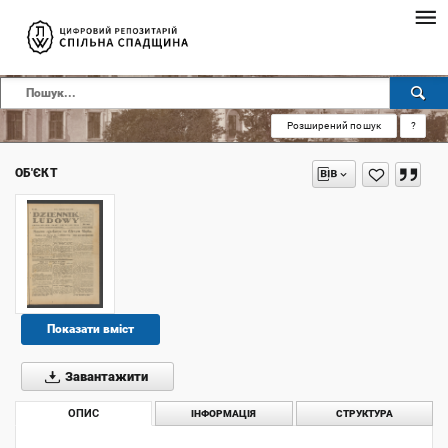
Розширений пошук
?
ОБ'ЄКТ
Показати вміст
Завантажити
ОПИС
ІНФОРМАЦІЯ
СТРУКТУРА