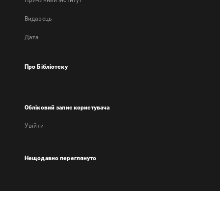
Причинний інститут
Видавець
Дата
Про Бібліотеку
Обліковий запис користувача
Увійти
Нещодавно переглянуто