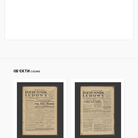
ОБ’ЄКТИ
схоже