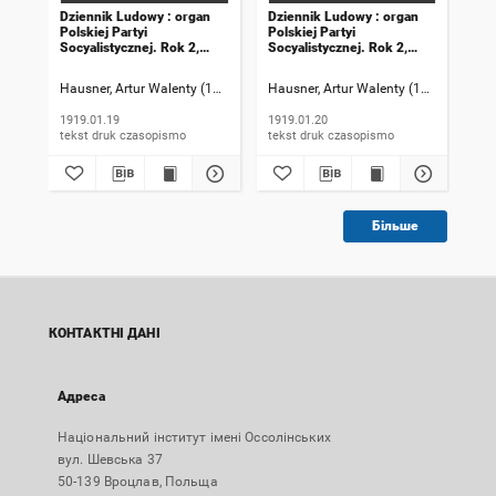
Dziennik Ludowy : organ
Dziennik Ludowy : organ
Dzi
Polskiej Partyi
Polskiej Partyi
Pol
Socyalistycznej. Rok 2,
Socyalistycznej. Rok 2,
Soc
1919, numer 19
1919, numer 20
191
Hausner, Artur Walenty (1869-1941). Redaktor naczelny
Hausner, Artur Walenty (1869-1941). 
Szczyrek, Jan (
Hau
1919.01.19
1919.01.20
191
tekst druk czasopismo
tekst druk czasopismo
Більше
КОНТАКТНІ ДАНІ
Адреса
Національний інститут імені Оссолінських
вул. Шевська 37
50-139 Вроцлав, Польща