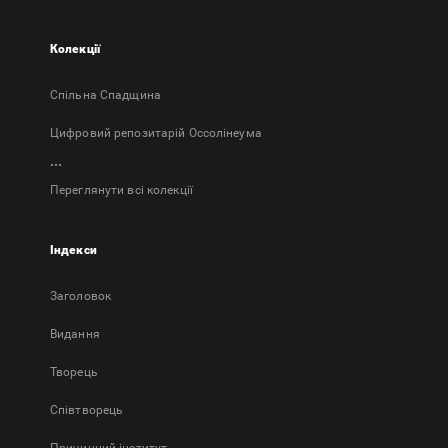
Колекції
Спільна Спадщина
Цифровий репозитарій Оссолінеума
...
Переглянути всі колекції
Індекси
Заголовок
Bидання
Творець
Співтворець