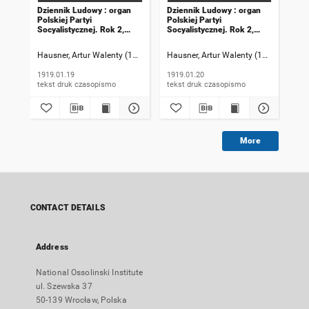
Dziennik Ludowy : organ
Dziennik Ludowy : organ
Dzi
Polskiej Partyi
Polskiej Partyi
Pol
Socyalistycznej. Rok 2,
Socyalistycznej. Rok 2,
Soc
1919, numer 19
1919, numer 20
191
Hausner, Artur Walenty (1869-1941). Redaktor naczelny
Hausner, Artur Walenty (1869-1941). 
Szczyrek, Jan (
Hau
1919.01.19
1919.01.20
191
tekst druk czasopismo
tekst druk czasopismo
More
CONTACT DETAILS
Address
National Ossolinski Institute
ul. Szewska 37
50-139 Wrocław, Polska