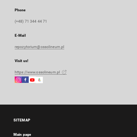
Phone
(+48) 71 344 44 71
E-Mail
repozytorium@ossolineum.pl
Visit us!
https://www.ossolineum.pl
Instagram
Facebook
Instagram
Google
External
External
External
Arts
link,
link,
link,
&
will
will
will
Culture
open
open
open
External
in
in
in
link,
a
a
a
will
SITEMAP
new
new
new
open
tab
tab
tab
in
Main page
a