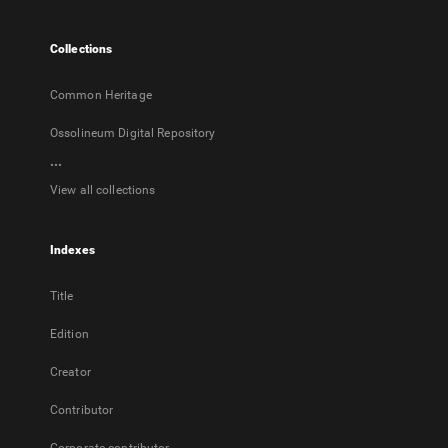
new
tab
Collections
Common Heritage
Ossolineum Digital Repository
...
View all collections
Indexes
Title
Edition
Creator
Contributor