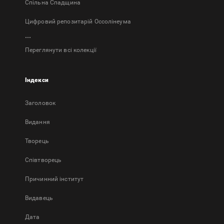
Спільна Спадщина
Цифровий репозитарій Оссолінеума
...
Переглянути всі колекції
Індекси
Заголовок
Bидання
Творець
Співтворець
Причинний інститут
Видавець
Дата