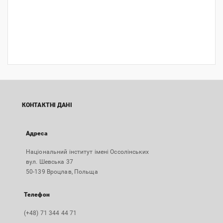
КОНТАКТНІ ДАНІ
Адреса
Національний інститут імені Оссолінських
вул. Шевська 37
50-139 Вроцлав, Польща
Телефон
(+48) 71 344 44 71