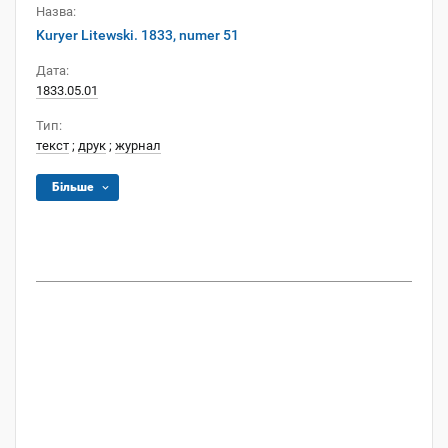
Назва:
Kuryer Litewski. 1833, numer 51
Дата:
1833.05.01
Тип:
текст
;
друк
;
журнал
Більше