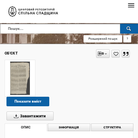
Розширений пошук
?
ОБ'ЄКТ
Показати вміст
Завантажити
ОПИС
ІНФОРМАЦІЯ
СТРУКТУРА