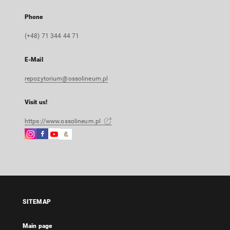
Phone
(+48) 71 344 44 71
E-Mail
repozytorium@ossolineum.pl
Visit us!
https://www.ossolineum.pl
Instagram
Facebook
Instagram
Google
External
External
External
Arts
link,
link,
link,
&
will
will
will
Culture
open
open
open
External
in
in
in
link,
a
a
a
will
SITEMAP
new
new
new
open
tab
tab
tab
in
Main page
a