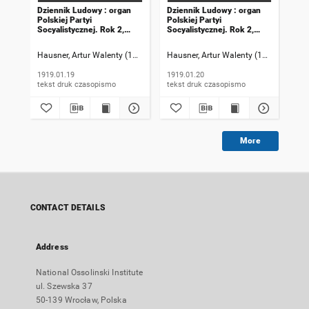
Dziennik Ludowy : organ
Dziennik Ludowy : organ
Dzi
Polskiej Partyi
Polskiej Partyi
Pol
Socyalistycznej. Rok 2,
Socyalistycznej. Rok 2,
Soc
1919, numer 19
1919, numer 20
191
Hausner, Artur Walenty (1869-1941). Redaktor naczelny
Hausner, Artur Walenty (1869-1941). 
Szczyrek, Jan (
Hau
1919.01.19
1919.01.20
191
tekst druk czasopismo
tekst druk czasopismo
More
CONTACT DETAILS
Address
National Ossolinski Institute
ul. Szewska 37
50-139 Wrocław, Polska