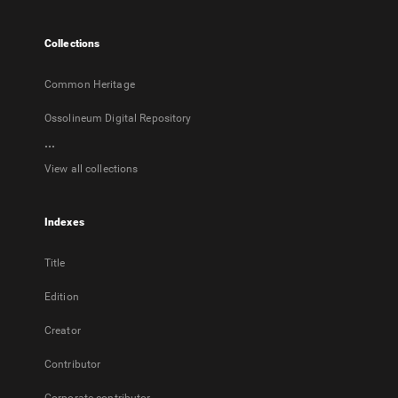
new
tab
Collections
Common Heritage
Ossolineum Digital Repository
...
View all collections
Indexes
Title
Edition
Creator
Contributor