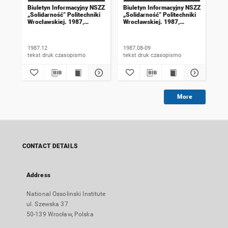
Biuletyn Informacyjny NSZZ
Biuletyn Informacyjny NSZZ
Biu
„Solidarność” Politechniki
„Solidarność” Politechniki
„So
Wrocławskiej. 1987,
Wrocławskiej. 1987,
Wro
numer 76
numer 72-73
nu
1987.12
1987.08-09
198
tekst druk czasopismo
tekst druk czasopismo
More
CONTACT DETAILS
Address
National Ossolinski Institute
ul. Szewska 37
50-139 Wrocław, Polska