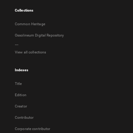
tab
Collections
Common Heritage
Ossolineum Digital Repository
...
View all collections
Indexes
Title
Edition
Creator
Contributor
Corporate contributor