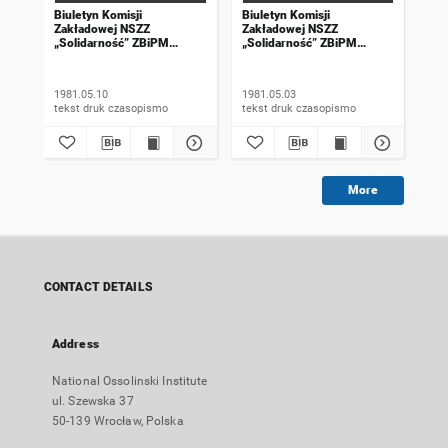
Biuletyn Komisji
Biuletyn Komisji
Biu
Zakładowej NSZZ
Zakładowej NSZZ
Za
„Solidarność” ZBiPM
„Solidarność” ZBiPM
„So
„Cuprum” Wrocław. 1981,
„Cuprum” Wrocław. 1981,
„Cu
numer 2
numer 1
nu
1981.05.10
1981.05.03
198
tekst druk czasopismo
tekst druk czasopismo
More
CONTACT DETAILS
Address
National Ossolinski Institute
ul. Szewska 37
50-139 Wrocław, Polska