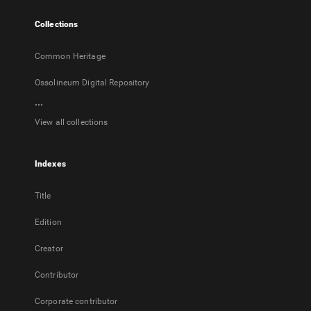
tab
Collections
Common Heritage
Ossolineum Digital Repository
...
View all collections
Indexes
Title
Edition
Creator
Contributor
Corporate contributor