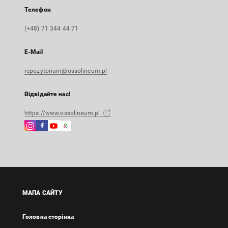
Телефон
(+48) 71 344 44 71
E-Mail
repozytorium@ossolineum.pl
Відвідайте нас!
https://www.ossolineum.pl
Instagram
Facebook
Instagram
Google
Зовнішнє
Зовнішнє
Зовнішнє
Arts
посилання,
посилання,
посилання,
&
відкриється
відкриється
відкриється
Culture
в
в
в
Зовнішнє
новій
новій
новій
посилання,
вкладці
вкладці
вкладці
відкриється
МАПА САЙТУ
в
новій
Головна сторінка
вкладці