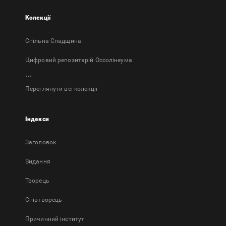
Колекції
Спільна Спадщина
Цифровий репозитарій Оссолінеума
...
Переглянути всі колекції
Індекси
Заголовок
Bидання
Творець
Співтворець
Причинний інститут