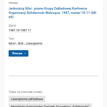
Назва:
Jednością Silni : pismo Grupy Zakładowej Karłowice
Organizacji Solidarność Walcząca. 1987, numer 10-11 (68-
69)
Дата:
1987.10-1987.11
Тип:
tekst
;
druk
;
czasopismo
Більше
Тема та ключові слова:
czasopisma zakładowe
Niezależny Samorządny Związek Zawodowy „Solidarność”