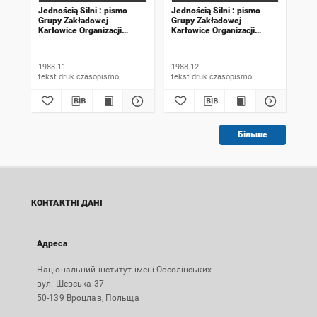
Jednością Silni : pismo
Jednością Silni : pismo
Jed
Grupy Zakładowej
Grupy Zakładowej
Gru
Karłowice Organizacji
Karłowice Organizacji
Kar
Solidarność Walcząca.
Solidarność Walcząca.
Sol
1988, wydanie specjalne
1988, numer 12 (82)
198
1988.11
1988.12
198
tekst druk czasopismo
tekst druk czasopismo
Більше
КОНТАКТНІ ДАНІ
Адреса
Національний інститут імені Оссолінських
вул. Шевська 37
50-139 Вроцлав, Польща