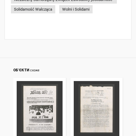
Solidarność Walcząca
Wolni i Solidarni
ОБ’ЄКТИ
схоже