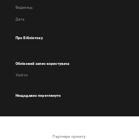
Видавець
Дата
Про Бібліотеку
Обліковий запис користувача
Увійти
Нещодавно переглянуто
Партнери проєкту: