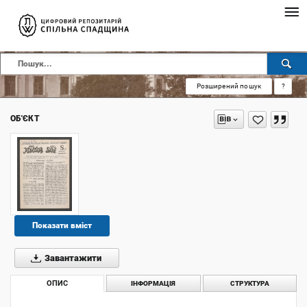
Розширений пошук
?
ОБ'ЄКТ
Показати вміст
Завантажити
ОПИС
ІНФОРМАЦІЯ
СТРУКТУРА