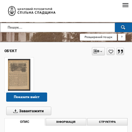
Розширений пошук
?
ОБ'ЄКТ
Показати вміст
Завантажити
ОПИС
ІНФОРМАЦІЯ
СТРУКТУРА