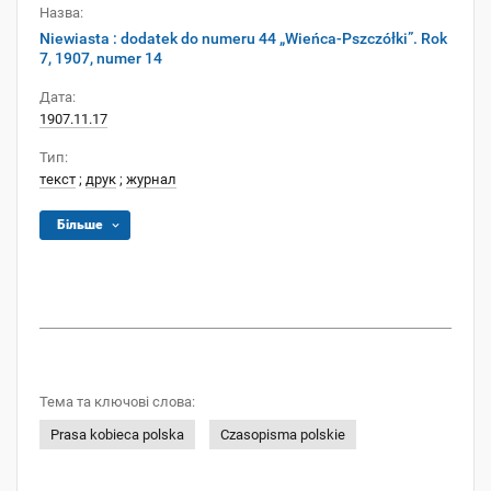
Назва:
Niewiasta : dodatek do numeru 44 „Wieńca-Pszczółki”. Rok
7, 1907, numer 14
Дата:
1907.11.17
Тип:
текст
;
друк
;
журнал
Більше
Тема та ключові слова:
Prasa kobieca polska
Czasopisma polskie