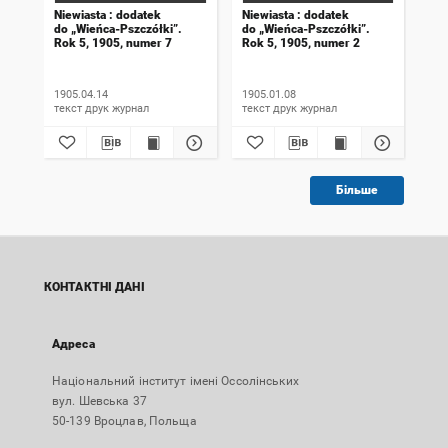
Niewiasta : dodatek
Niewiasta : dodatek
Nie
do „Wieńca-Pszczółki”.
do „Wieńca-Pszczółki”.
do 
Rok 5, 1905, numer 7
Rok 5, 1905, numer 2
Rok
1905.04.14
1905.01.08
190
текст друк журнал
текст друк журнал
Більше
КОНТАКТНІ ДАНІ
Адреса
Національний інститут імені Оссолінських
вул. Шевська 37
50-139 Вроцлав, Польща