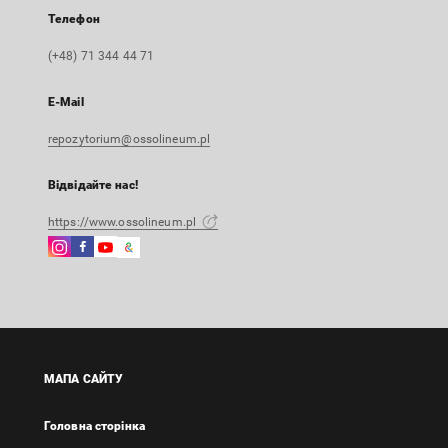
Телефон
(+48) 71 344 44 71
E-Mail
repozytorium@ossolineum.pl
Відвідайте нас!
https://www.ossolineum.pl
Instagram
Facebook
Instagram
Google
Зовнішнє
Зовнішнє
Зовнішнє
Arts
посилання,
посилання,
посилання,
&
відкриється
відкриється
відкриється
Culture
в
в
в
Зовнішнє
новій
новій
новій
посилання,
вкладці
вкладці
вкладці
відкриється
МАПА САЙТУ
в
новій
Головна сторінка
вкладці