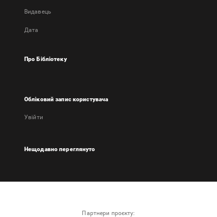
Видавець
Дата
Про Бібліотеку
Обліковий запис користувача
Увійти
Нещодавно переглянуто
Партнери проєкту: