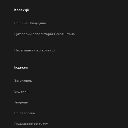
Колекції
Спільна Спадщина
Цифровий репозитарій Оссолінеума
...
Переглянути всі колекції
Індекси
Заголовок
Bидання
Творець
Співтворець
Причинний інститут