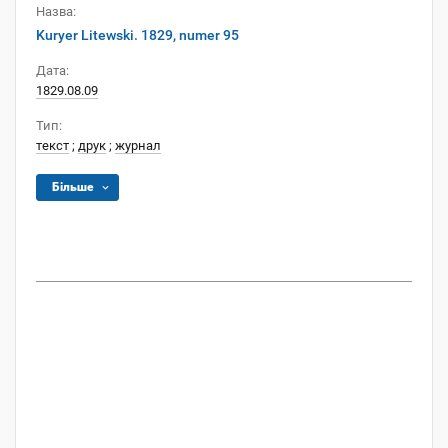
Назва:
Kuryer Litewski. 1829, numer 95
Дата:
1829.08.09
Тип:
текст
;
друк
;
журнал
Більше