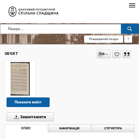
Розширений пошук
?
ОБ'ЄКТ
Показати вміст
Завантажити
ОПИС
ІНФОРМАЦІЯ
СТРУКТУРА