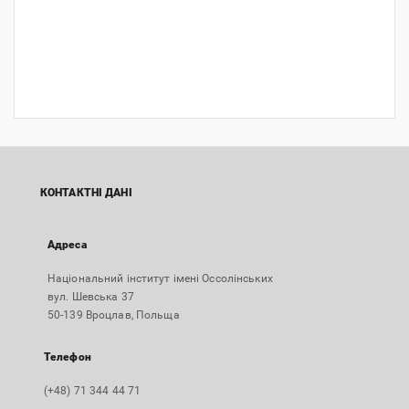
КОНТАКТНІ ДАНІ
Адреса
Національний інститут імені Оссолінських
вул. Шевська 37
50-139 Вроцлав, Польща
Телефон
(+48) 71 344 44 71