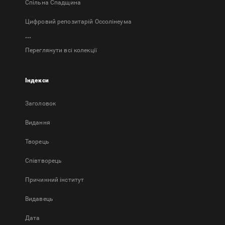
Спільна Спадщина
Цифровий репозитарій Оссолінеума
...
Переглянути всі колекції
Індекси
Заголовок
Bидання
Творець
Співтворець
Причинний інститут
Видавець
Дата