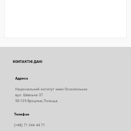
КОНТАКТНІ ДАНІ
Адреса
Національний інститут імені Оссолінських
вул. Шевська 37
50-139 Вроцлав, Польща
Телефон
(+48) 71 344 44 71