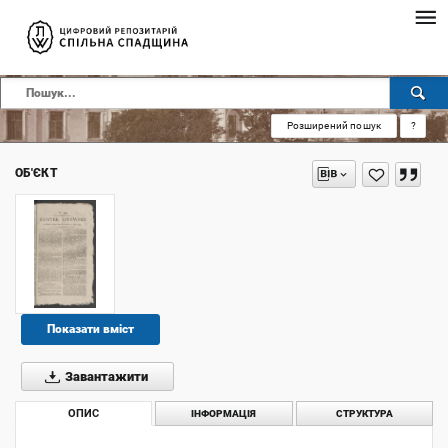
Розширений пошук
?
ОБ'ЄКТ
Показати вміст
Завантажити
ОПИС
ІНФОРМАЦІЯ
СТРУКТУРА