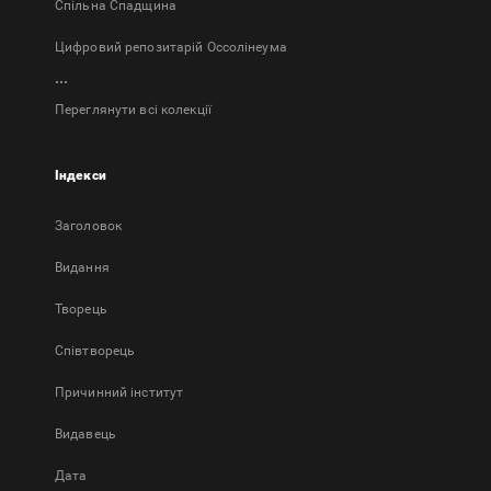
Спільна Спадщина
Цифровий репозитарій Оссолінеума
...
Переглянути всі колекції
Індекси
Заголовок
Bидання
Творець
Співтворець
Причинний інститут
Видавець
Дата