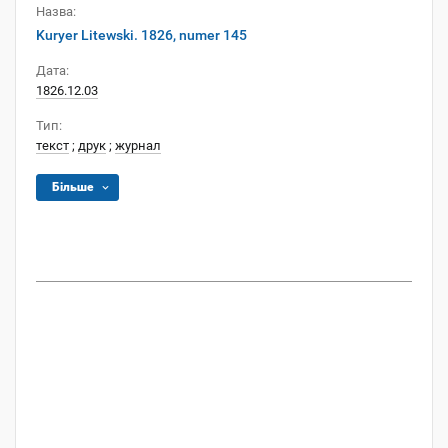
Назва:
Kuryer Litewski. 1826, numer 145
Дата:
1826.12.03
Тип:
текст
;
друк
;
журнал
Більше