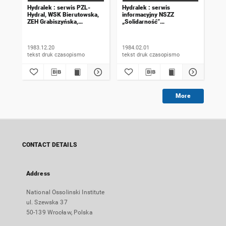
Hydralek : serwis PZL-
Hydralek : serwis
Hyd
Hydral, WSK Bierutowska,
informacyjny NSZZ
inf
ZEH Grabiszyńska,
„Solidarność”
„So
WPH Bystrzycka. 1983,
WSK Bierutowska,
WSK
numer 31, wydanie
ZEH Grabiszyńska,
ZEH
świąteczne
WPH Bystrzycka. 1984,
WPH
1983.12.20
1984.02.01
198
numer 3
nu
tekst druk czasopismo
tekst druk czasopismo
More
CONTACT DETAILS
Address
National Ossolinski Institute
ul. Szewska 37
50-139 Wrocław, Polska