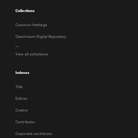
tab
Collections
Common Heritage
Ossolineum Digital Repository
...
View all collections
Indexes
Title
Edition
Creator
Contributor
Corporate contributor