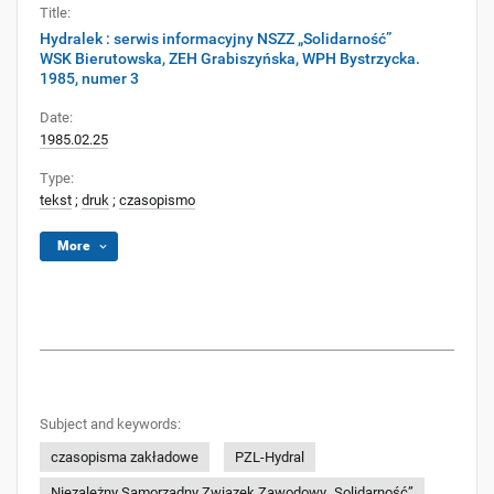
Title:
Hydralek : serwis informacyjny NSZZ „Solidarność”
WSK Bierutowska, ZEH Grabiszyńska, WPH Bystrzycka.
1985, numer 3
Date:
1985.02.25
Type:
tekst
;
druk
;
czasopismo
More
Subject and keywords:
czasopisma zakładowe
PZL-Hydral
Niezależny Samorządny Związek Zawodowy „Solidarność”