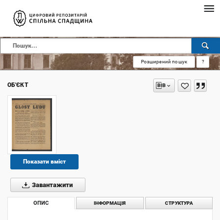
Розширений пошук
?
ОБ'ЄКТ
Показати вміст
Завантажити
ОПИС
ІНФОРМАЦІЯ
СТРУКТУРА