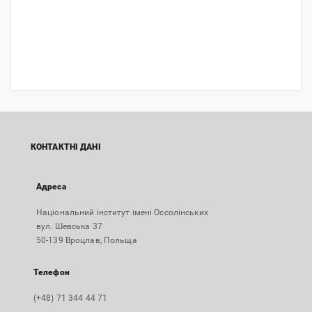
КОНТАКТНІ ДАНІ
Адреса
Національний інститут імені Оссолінських
вул. Шевська 37
50-139 Вроцлав, Польща
Телефон
(+48) 71 344 44 71