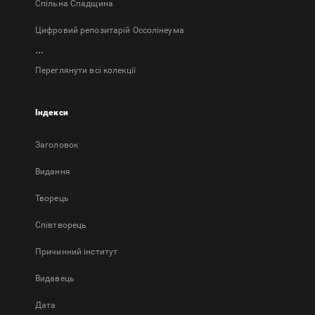
Спільна Спадщина
Цифровий репозитарій Оссолінеума
...
Переглянути всі колекції
Індекси
Заголовок
Bидання
Творець
Співтворець
Причинний інститут
Видавець
Дата