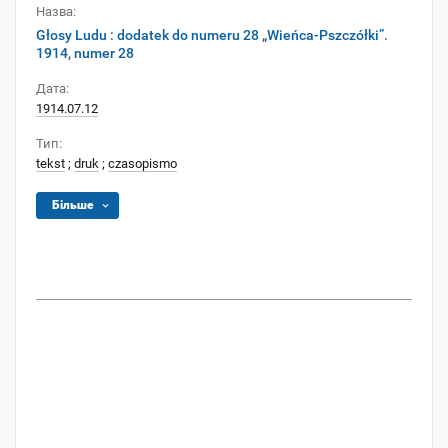
Назва:
Głosy Ludu : dodatek do numeru 28 „Wieńca-Pszczółki”.
1914, numer 28
Дата:
1914.07.12
Тип:
tekst
;
druk
;
czasopismo
Більше