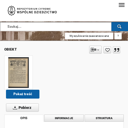
Wyszukiwanie zaawansowane
?
OBIEKT
Pokaż treść
Pobierz
OPIS
INFORMACJE
STRUKTURA