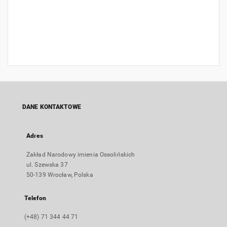
DANE KONTAKTOWE
Adres
Zakład Narodowy imienia Ossolińskich
ul. Szewska 37
50-139 Wrocław, Polska
Telefon
(+48) 71 344 44 71