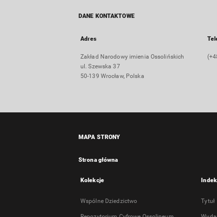
DANE KONTAKTOWE
Adres
Tel
Zakład Narodowy imienia Ossolińskich
(+4
ul. Szewska 37
50-139 Wrocław, Polska
MAPA STRONY
Strona główna
Kolekcje
Indek
Wspólne Dziedzictwo
Tytuł
Repozytorium Cyfrowe Ossolineum
Wyda