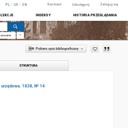
Kontrast
Zaloguj się
PL
UK
EN
Udostępnij
OLEKCJE
INDEKSY
HISTORIA PRZEGLĄDANIA
nsowane
?
Pobierz opis bibliograficzny
STRUKTURA
a urzędowa. 1838, № 14