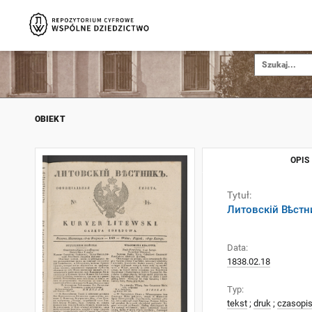
OBIEKT
OPIS
Tytuł:
Литовскій Вѣстни
Data:
1838.02.18
Typ:
tekst
;
druk
;
czasopi