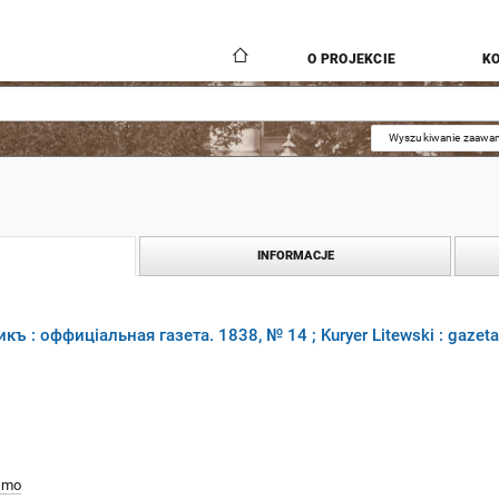
O PROJEKCIE
K
Wyszukiwanie zaawa
INFORMACJE
къ : оффиціальная газета. 1838, № 14 ; Kuryer Litewski : gazet
smo