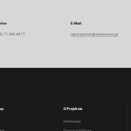
efon
E-Mail
8) 71 344 44 71
repozytorium@ossolineum.pl
sy
O Projekcie
Informacje
nie
Dane kontaktowe