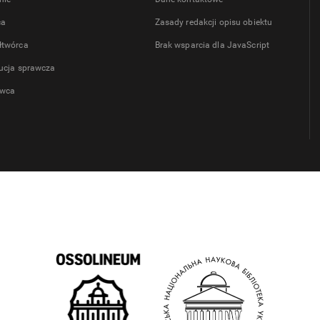
ca
Zasady redakcji opisu obiektu
łtwórca
Brak wsparcia dla JavaScript
tucja sprawcza
wca