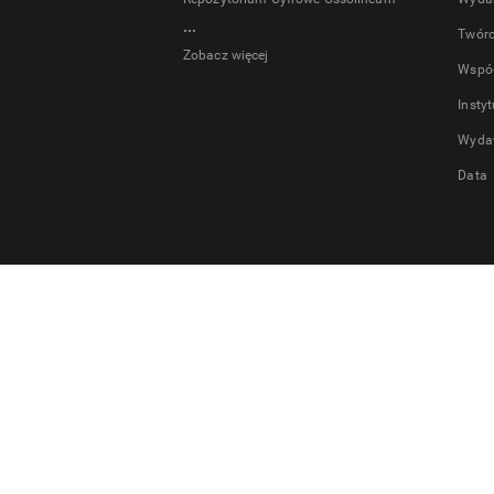
...
Twór
Zobacz więcej
Wspó
Insty
Wyda
Data