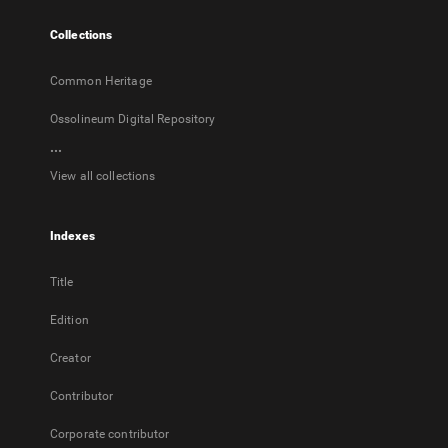
tab
Collections
Common Heritage
Ossolineum Digital Repository
...
View all collections
Indexes
Title
Edition
Creator
Contributor
Corporate contributor