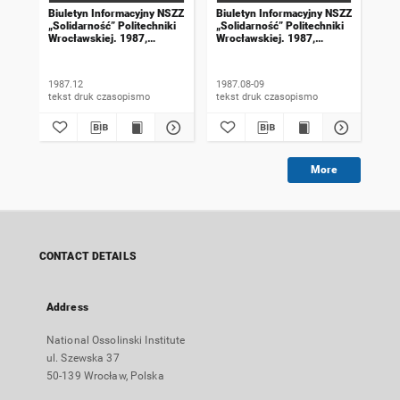
Biuletyn Informacyjny NSZZ
Biuletyn Informacyjny NSZZ
Biu
„Solidarność” Politechniki
„Solidarność” Politechniki
„So
Wrocławskiej. 1987,
Wrocławskiej. 1987,
Wro
numer 76
numer 72-73
nu
1987.12
1987.08-09
198
tekst druk czasopismo
tekst druk czasopismo
More
CONTACT DETAILS
Address
National Ossolinski Institute
ul. Szewska 37
50-139 Wrocław, Polska