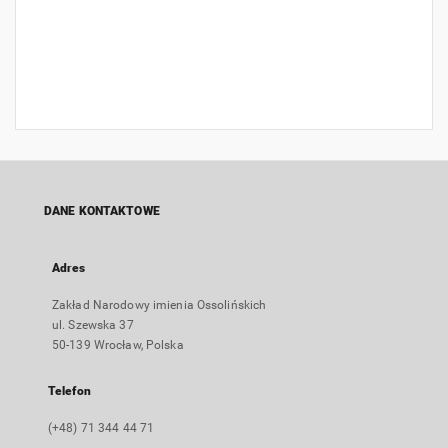
DANE KONTAKTOWE
Adres
Zakład Narodowy imienia Ossolińskich
ul. Szewska 37
50-139 Wrocław, Polska
Telefon
(+48) 71 344 44 71