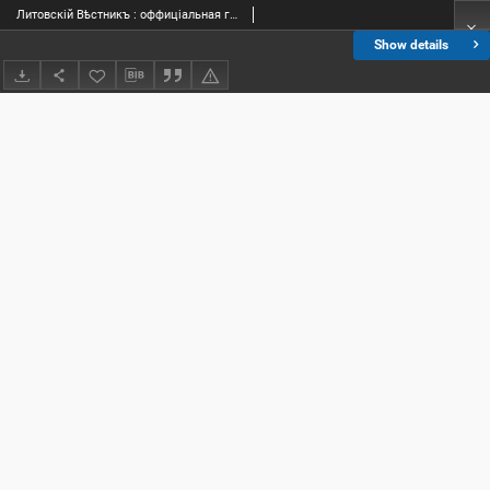
Литовскій Вѣстникъ : оффиціальная газета. 1837, numero 51 Kuryer Litewski : gazeta urzędowa. 1837, numero 51
Show details